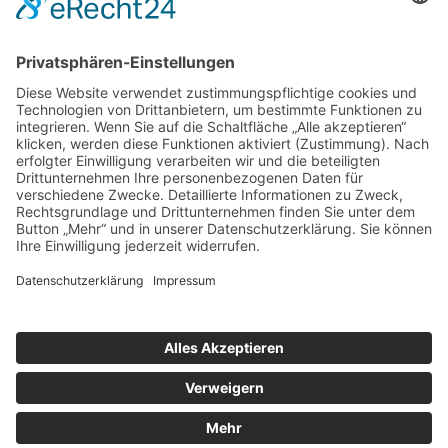
Infos
Impressum
Datenschutz
© Copyright
2026 | Ergotherapie Lehmann | Ergotherapie,
Linkshänderberatung, Entspannungskurse, Handtherapie,
Neurofeedback
Powered by
www.flashlight-media.de
|
Cookie-Einstellungen