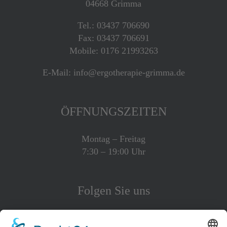
04668 Grimma
Tel.: 03437 706690
Fax: 03437 706691
Mobile: 0176 21993263
E-Mail: info@ergotherapie-grimma.de
ÖFFNUNGSZEITEN
Montag – Freitag
7:30 – 19:00 Uhr
Folgen Sie uns